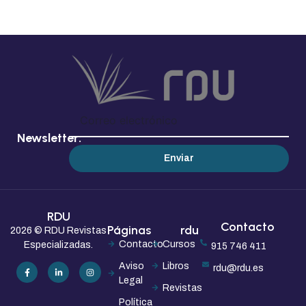
Newsletter:
Enviar
RDU
Contacto
Páginas
rdu
2026 © RDU Revistas
Contacto
Cursos
Especializadas.
915 746 411
Aviso
Libros
rdu@rdu.es
Legal
Revistas
Política