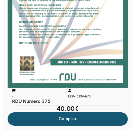
-
ISSN: 1139-4978
RDU Número 375
40,00
€
Comprar