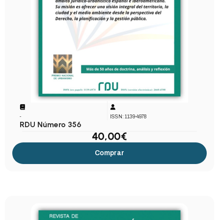
-
ISSN: 1139-4978
RDU Número 356
40,00
€
Comprar