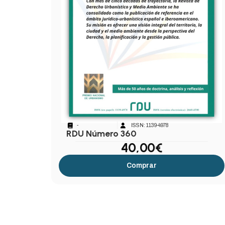
-
ISSN: 1139-4978
RDU Número 360
40,00
€
Comprar