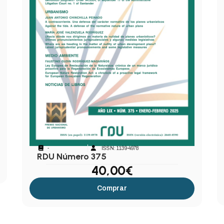
-
ISSN: 1139-4978
RDU Número 375
40,00
€
Comprar