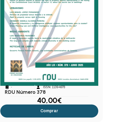
-
ISSN: 1139-4978
RDU Número 378
40,00
€
Comprar