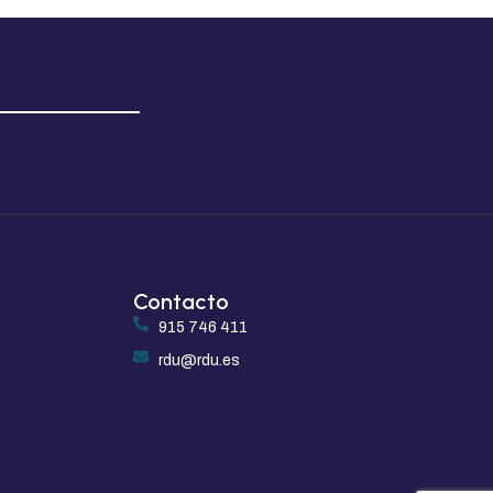
Contacto
915 746 411
rdu@rdu.es