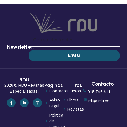
Newsletter:
Enviar
RDU
Contacto
Páginas
rdu
2026 © RDU Revistas
Contacto
Cursos
Especializadas.
915 746 411
Aviso
Libros
rdu@rdu.es
Legal
Revistas
Política
de