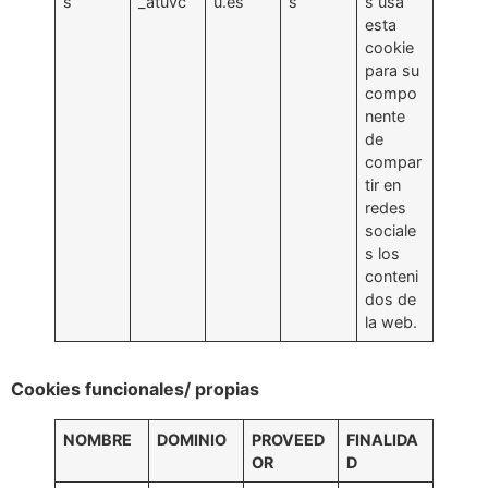
s
_atuvc
u.es
s
s usa
esta
cookie
para su
compo
nente
de
compar
tir en
redes
sociale
s los
conteni
dos de
la web.
Cookies funcionales/ propias
NOMBRE
DOMINIO
PROVEED
FINALIDA
OR
D