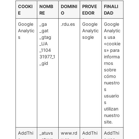
COOKI
NOMB
DOMINI
PROVE
FINALI
E
RE
O
EDOR
DAD
Google
_ga
.rdu.es
Google
Google
Analytic
_gat
Analytic
Analytic
s
_gtag
sogle
s usa
_UA
«cookie
_1104
s» para
31977_1
informa
_gid
rnos
sobre
cómo
nuestro
s
usuario
s
utilizan
nuestro
site.
AddThi
_atuvs
www.rd
AddThi
AddThi