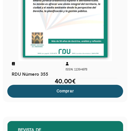
-
ISSN: 1139-4978
RDU Número 355
40,00
€
Comprar