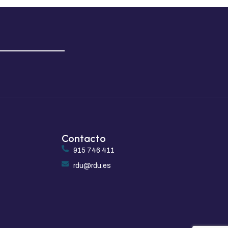
Contacto
915 746 411
rdu@rdu.es