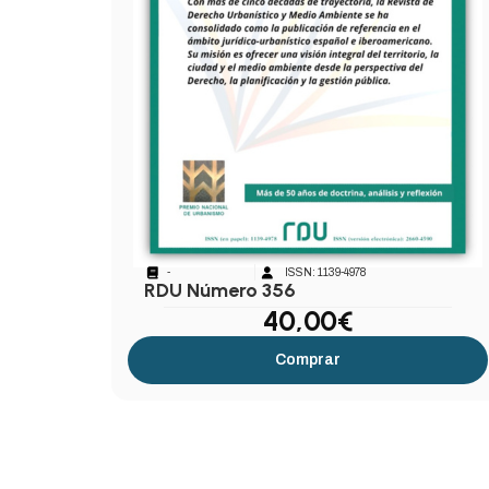
-
ISSN: 1139-4978
RDU Número 356
40,00
€
Comprar