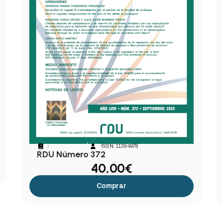
-
ISSN: 1139-4978
RDU Número 372
40,00
€
Comprar