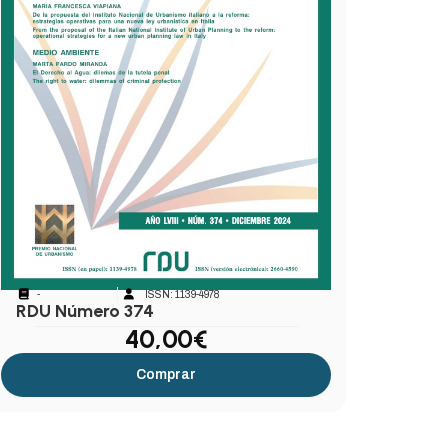
-
ISSN: 1139-4978
RDU Número 374
40,00
€
Comprar